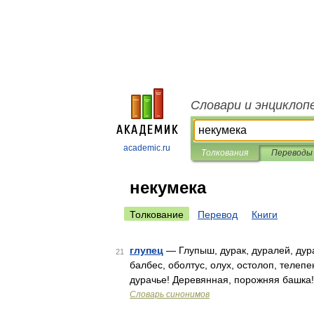
Словари и энциклоп
academic.ru
Толкования
Переводы
некумека
Толкование
Перевод
Книги
глупец
— Глупыш, дурак, дуралей, дура
21
балбес, оболтус, олух, остолоп, телеп
дурачье! Деревянная, порожняя башка!
Словарь синонимов