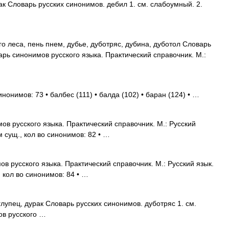
 Словарь русских синонимов. дебил 1. см. слабоумный. 2.
го леса, пень пнем, дубье, дуботряс, дубина, дуботол Словарь
арь синонимов русского языка. Практический справочник. М.:
нонимов: 73 • балбес (111) • балда (102) • баран (124) • …
в русского языка. Практический справочник. М.: Русский
м сущ., кол во синонимов: 82 • …
в русского языка. Практический справочник. М.: Русский язык.
, кол во синонимов: 84 • …
лупец, дурак Словарь русских синонимов. дуботряс 1. см.
ов русского …