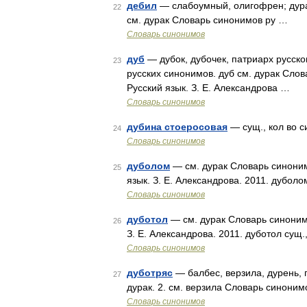
дебил
— слабоумный, олигофрен; дурак
22
см. дурак Словарь синонимов ру …
Словарь синонимов
дуб
— дубок, дубочек, патриарх русско
23
русских синонимов. дуб см. дурак Слов
Русский язык. З. Е. Александрова …
Словарь синонимов
дубина стоеросовая
— сущ., кол во си
24
Словарь синонимов
дуболом
— см. дурак Словарь синонимо
25
язык. З. Е. Александрова. 2011. дуболо
Словарь синонимов
дуботол
— см. дурак Словарь синонимо
26
З. Е. Александрова. 2011. дуботол сущ.
Словарь синонимов
дуботряс
— балбес, верзила, дурень, г
27
дурак. 2. см. верзила Словарь синоним
Словарь синонимов