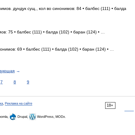
мов. дундук сущ., кол во синонимов: 84 • балбес (111) • балда
в: 75 • балбес (111) • балда (102) • баран (124) • …
онимов: 69 • балбес (111) • балда (102) • баран (124) • …
дующая
→
7
8
9
ка
,
Реклама на сайте
18+
omla,
Drupal,
WordPress, MODx.