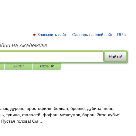
Запомнить сайт
Словарь на свой сайт
RU
едии на Академике
Найти!
Книги
Игры ⚽
чок, дурень, простофиля, болван, бревно, дубина, пень;
ень, тупица, фалалей, фофан, межеумок, баран. Экое дубье!
 Пустая голова! См …