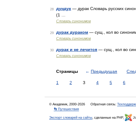
дундук
— дурак Словарь русских синони
28
(1 …
Словарь синонимов
дурак дураком
— сущ., кол во синонимо
29
Словарь синонимов
дурак и не лечится
— сущ., кол во син
30
Словарь синонимов
Страницы
←
Предыдущая
Сле
1
2
3
4
5
6
© Академик, 2000-2026
Обратная связь:
Техподдерж
👣 Путешествия
Экспорт словарей на сайты
, сделанные на PHP,
Jo